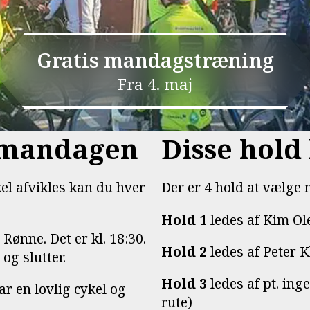
Gratis mandagstræning
Fra 4. maj
m mandagen
Disse hold 
el afvikles kan du hver
Der er 4 hold at vælge
Hold 1
ledes af Kim Ol
Rønne. Det er kl. 18:30.
Hold 2
ledes af Peter Kl
og slutter.
Hold 3
ledes af pt. ing
ar en lovlig cykel og
rute)