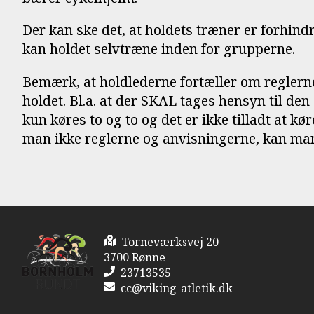
Der kan ske det, at holdets træner er forhindr
kan holdet selvtræne inden for grupperne.
Bemærk, at holdlederne fortæller om reglern
holdet. Bl.a. at der SKAL tages hensyn til den
kun køres to og to og det er ikke tilladt at kø
man ikke reglerne og anvisningerne, kan man 
Torneværksvej 20
3700 Rønne
23713535
cc@viking-atletik.dk