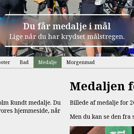
Du får medalje i mål
Lige når du har krydset målstregen.
oter
Bad
Medalje
Morgenmad
Medaljen f
holm Rundt medalje. Du
Billede af medalje for 2
 vores hjemmeside, når
Men du kan se den fra s