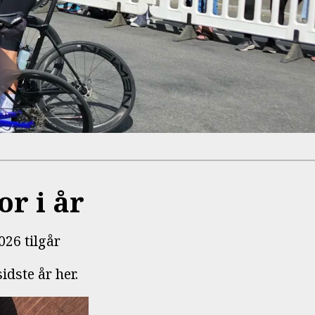
or i år
026 tilgår
idste år her.